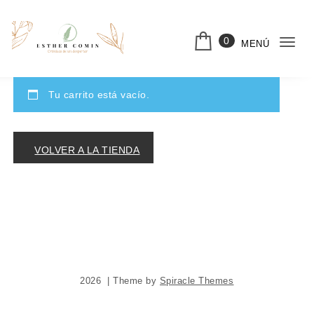
Saltar al contenido
0
MENÚ
Cam
nav
Tu carrito está vacío.
VOLVER A LA TIENDA
2026
| Theme by
Spiracle Themes