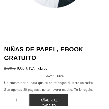
NIÑAS DE PAPEL, EBOOK
GRATUITO
El precio original era: 1,99 €.
El precio actual es: 0,00 €.
1,99
€
0,00
€
IVA incluido
Save: 100%
Un cuento corto, para que te entretengas durante un ratito.
Son apenas 20 páginas, no te llevará mucho. Te lo regalo.
Niñas de papel, eBook gratuito cantidad
AÑADIR AL
CARRITO