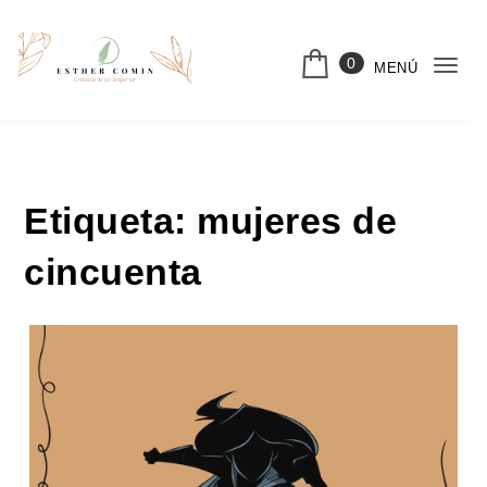
Saltar al contenido
0
MENÚ
Cam
nav
Etiqueta:
mujeres de
cincuenta