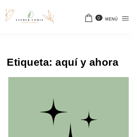
Saltar al contenido
0
MENÚ
Cam
nav
Etiqueta:
aquí y ahora