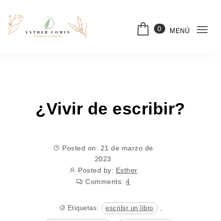
Saltar al contenido
0
MENÚ
Cam
nav
¿Vivir de escribir?
Posted on: 21 de marzo de
2023
Posted by:
Esther
Comments:
4
Etiquetas:
escribir un libro
,