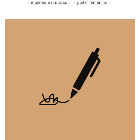
mujeres escritoras
,
poder femenino